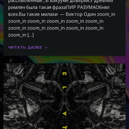
расслабленные ,.В вакууме доверия.У древних
римлян была такая фразаПИР РАЗУМАОбнял
всех.Вы такие милахи — Виктор Один zoom_in
zoom_in zoom_in zoom_in zoom_in zoom_in
zoom_in zoom_in zoom_in zoom_in zoom_in
zoom_in […]
ЧИТАТЬ ДАЛЕЕ
arrow_forward